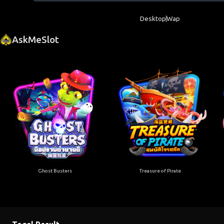
Desktop
Wap
AskMeSlot
Ghost Busters
Treasure of Pirate