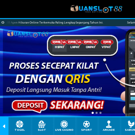
t88 Agen Hiburan Online Terkemuka Paling Lengkap Sepanjang Tahun Ini.
Selamat Da
TOGEL
SLOT
LIVE CASINO
SPORT
ARCADE
SABU