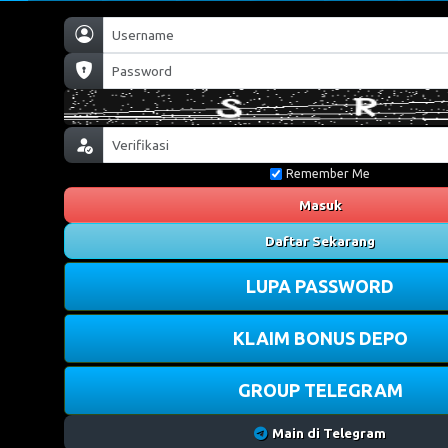
Remember Me
Masuk
Daftar Sekarang
LUPA PASSWORD
KLAIM BONUS DEPO
GROUP TELEGRAM
Main di Telegram