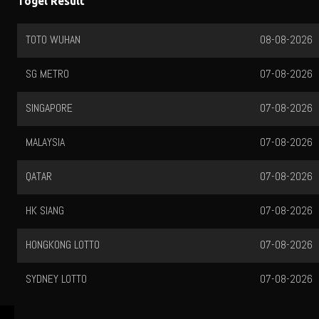
Togel Result
TOTO WUHAN
08-08-2026
SG METRO
07-08-2026
SINGAPORE
07-08-2026
MALAYSIA
07-08-2026
QATAR
07-08-2026
HK SIANG
07-08-2026
HONGKONG LOTTO
07-08-2026
SYDNEY LOTTO
07-08-2026