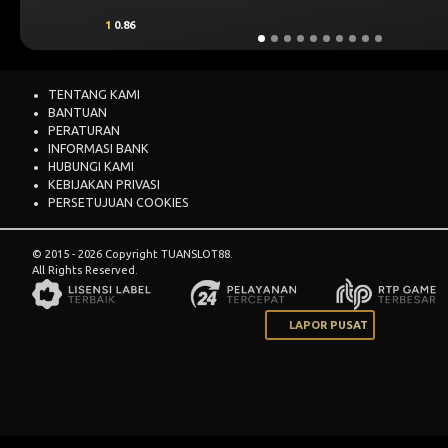
1
0.86
-1
0.96
TENTANG KAMI
BANTUAN
PERATURAN
INFORMASI BANK
HUBUNGI KAMI
KEBIJAKAN PRIVASI
PERSETUJUAN COOKIES
© 2015 - 2026 Copyright TUANSLOT88.
All Rights Reserved.
LAPOR PUSAT